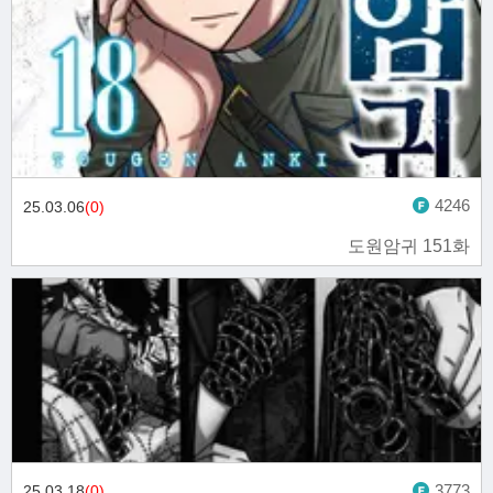
4246
25.03.06
(0)
도원암귀 151화
3773
25.03.18
(0)