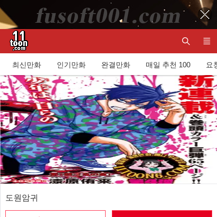
최신만화
인기만화
완결만화
매일 추천 100
요청
도원암귀