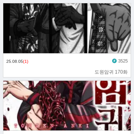
3525
25.08.05
(1)
도원암귀 170화