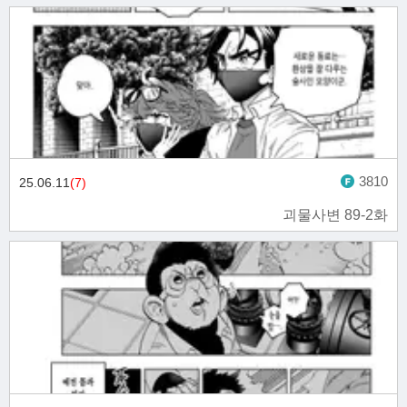
3810
25.06.11
(7)
괴물사변 89-2화