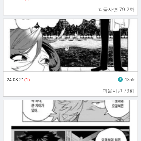
괴물사변 79-2화
4359
24.03.21
(1)
괴물사변 79화