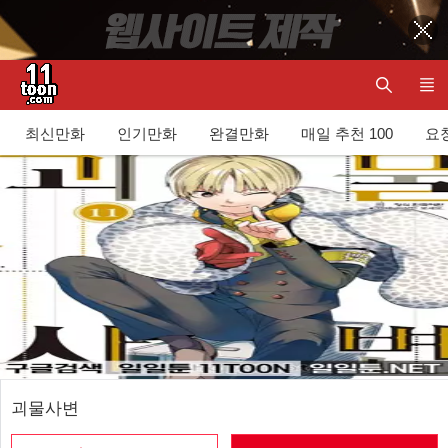
최신만화
인기만화
완결만화
매일 추천 100
요청
괴물사변